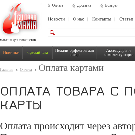
Оплата
Доставка
Возврат
Новости
О нас
Контакты
Статьи
магазин для гитаристов
Педали эффектов для
Аксессуары и
Новинки
Сделай сам
гитар
комплектующие
Оплата картами
Главная
Оплата
ОПЛАТА ТОВАРА С 
КАРТЫ
Оплата происходит через авто