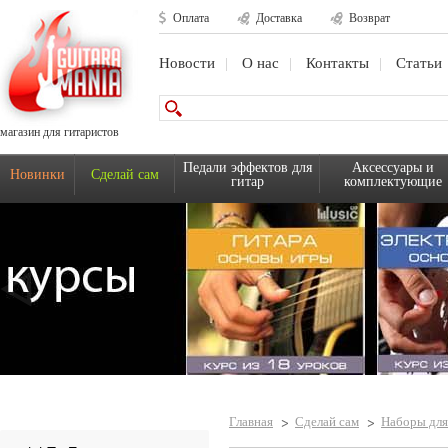
Оплата
Доставка
Возврат
Новости
О нас
Контакты
Статьи
магазин для гитаристов
Педали эффектов для
Аксессуары и
Новинки
Сделай сам
гитар
комплектующие
Главная
Сделай сам
Наборы для