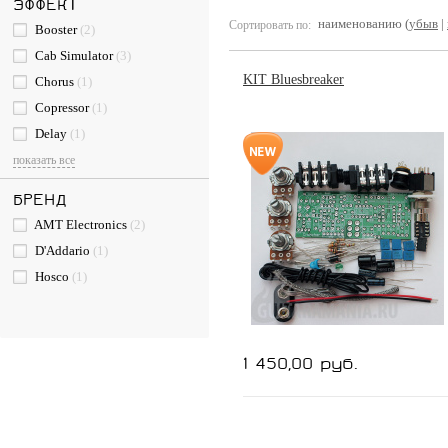
ЭФФЕКТ
наименованию (
убыв
|
Сортировать по:
Booster
(2)
Cab Simulator
(3)
KIT Bluesbreaker
Chorus
(1)
Copressor
(1)
Delay
(1)
показать все
БРЕНД
AMT Electronics
(2)
D'Addario
(1)
Hosco
(1)
1 450,00 руб.