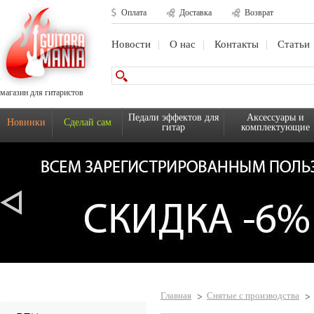
Оплата
Доставка
Возврат
Новости
О нас
Контакты
Статьи
магазин для гитаристов
Педали эффектов для
Аксессуары и
Новинки
Сделай сам
гитар
комплектующие
Главная
Снятые с производства