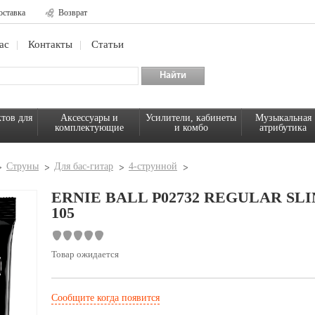
оставка
Возврат
ас
Контакты
Статьи
тов для
Аксессуары и
Усилители, кабинеты
Музыкальная
комплектующие
и комбо
атрибутика
Струны
Для бас-гитар
4-струнной
ERNIE BALL P02732 REGULAR SLI
105
Товар ожидается
Сообщите когда появится