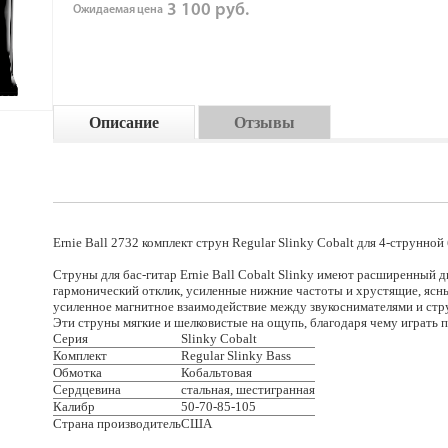
3 100 руб.
Ожидаемая цена
Описание
Отзывы
Ernie Ball 2732 комплект струн Regular Slinky Cobalt для 4-струнной
Струны для бас-гитар Ernie Ball Cobalt Slinky имеют расширенный 
гармонический отклик, усиленные нижние частоты и хрустящие, ясны
усиленное магнитное взаимодействие между звукоснимателями и стр
Эти струны мягкие и шелковистые на ощупь, благодаря чему играть п
Серия
Slinky Cobalt
Комплект
Regular Slinky Bass
Обмотка
Кобальтовая
Сердцевина
стальная, шестигранная
Калибр
50-70-85-105
Страна производитель
США