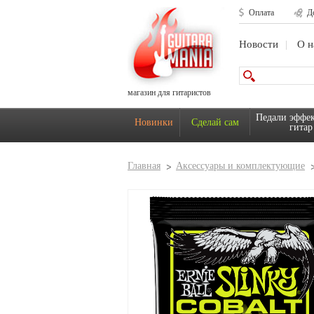
Оплата
Д
Новости
О н
магазин для гитаристов
Педали эффек
Новинки
Сделай сам
гитар
Главная
Аксессуары и комплектующие