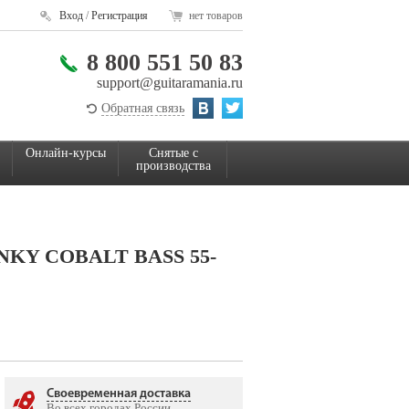
Вход
/
Регистрация
нет товаров
8 800 551 50 83
support@guitaramania.ru
Обратная связь
Онлайн-курсы
Снятые с
производства
NKY COBALT BASS 55-
Своевременная доставка
Во всех городах России