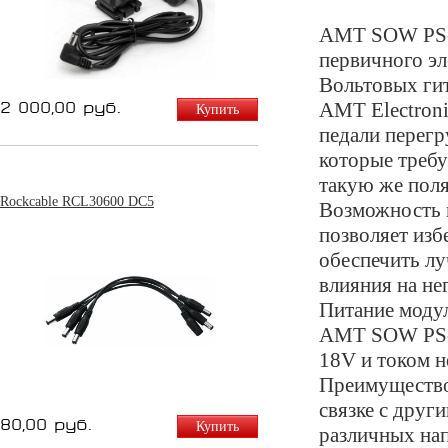
AMT SOW PS-2
первичного эл
Вольтовых гит
AMT Electroni
2 000,00 руб.
Купить
педали перегр
которые требу
такую же пол
Rockcable RCL30600 DC5
Возможность 
позволяет изб
обеспечить лу
влияния на не
Питание модул
AMT SOW PS-1
18V и током н
Преимущество 
связке с друг
80,00 руб.
Купить
различных на