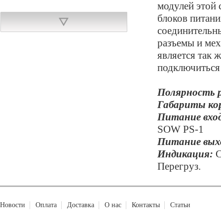
модулей этой 
блоков питан
соединительны
Ki-Sound 5 DC power cable
разъемы и мех
является так 
подключиться
Полярность 
Габариты кор
Питание вхо
SOW PS-1
Питание вых
380,00 руб.
Купить
Индикация:
С
Перегруз.
Rockcable RCL30600 DC3
Новости
Оплата
Доставка
О нас
Контакты
Статьи