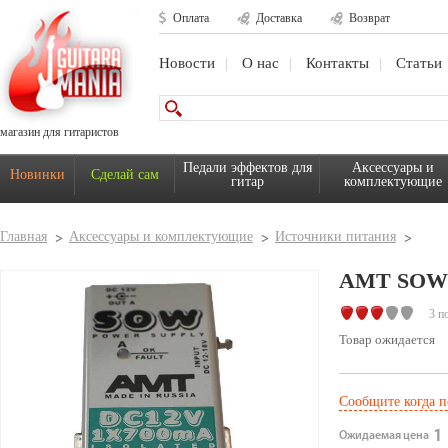
Оплата
Доставка
Возврат
Новости
О нас
Контакты
Статьи
магазин для гитаристов
Педали эффектов для
Аксессуары и
Новинки
Сделай сам
гитар
комплектующие
Главная
Аксессуары и комплектующие
Источники питания
AMT SOW 
3 п
Товар ожидается
Сообщите когда п
1 
Ожидаемая цена