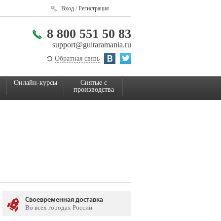
Вход
/
Регистрация
8 800 551 50 83
support@guitaramania.ru
Обратная связь
Онлайн-курсы
Снятые с
производства
Своевременная доставка
Во всех городах России