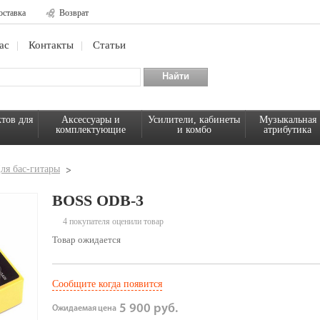
оставка
Возврат
ас
Контакты
Статьи
тов для
Аксессуары и
Усилители, кабинеты
Музыкальная
комплектующие
и комбо
атрибутика
ля бас-гитары
BOSS ODB-3
4 покупателя оценили товар
Товар ожидается
Сообщите когда появится
5 900 руб.
Ожидаемая цена