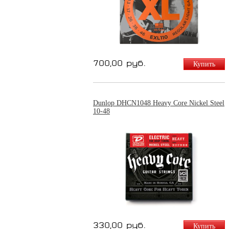
700,00 руб.
Купить
Dunlop DHCN1048 Heavy Core Nickel Steel
10-48
330,00 руб.
Купить