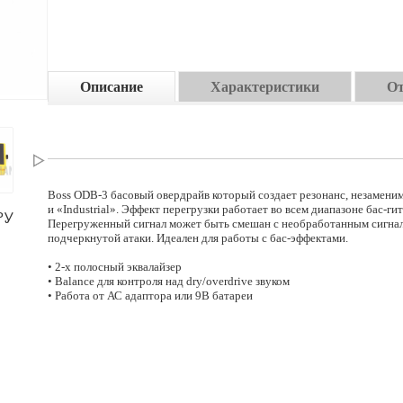
Описание
Характеристики
О
Boss ODB-3 басовый овердрайв который создает резонанс, незаменим
и «Industrial». Эффект перегрузки работает во всем диапазоне бас-ги
РУ
Перегруженный сигнал может быть смешан с необработанным сигнал
подчеркнутой атаки. Идеален для работы с бас-эффектами.
• 2-х полосный эквалайзер
• Balance для контроля над dry/overdrive звуком
• Работа от АС адаптора или 9В батареи