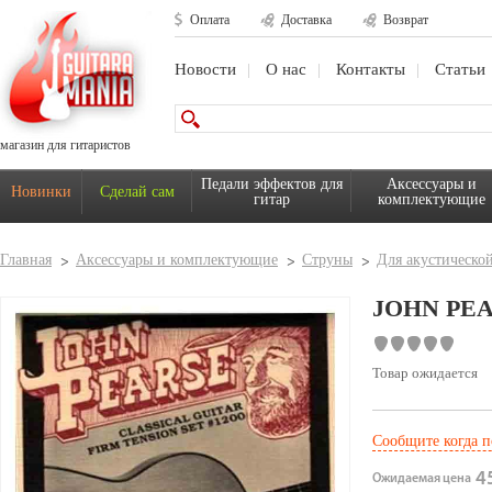
Оплата
Доставка
Возврат
Новости
О нас
Контакты
Статьи
магазин для гитаристов
Педали эффектов для
Аксессуары и
Новинки
Сделай сам
гитар
комплектующие
Главная
Аксессуары и комплектующие
Струны
Для акустическо
JOHN PEA
Товар ожидается
Сообщите когда п
45
Ожидаемая цена