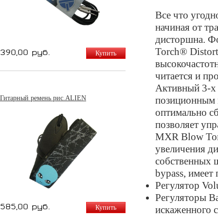
Все что угодн
начиная от т
дисторшна. Ф
Torch® Distor
390,00 руб.
Купить
высокочастотн
читается и про
Активный 3-х 
Гитарный ремень рис.ALIEN
позиционным 
оптимально сб
позволяет упр
MXR Blow Torc
увеличения ди
собственных 
bypass, имеет
Регулятор Vol
Регуляторы Ba
585,00 руб.
Купить
искаженного с