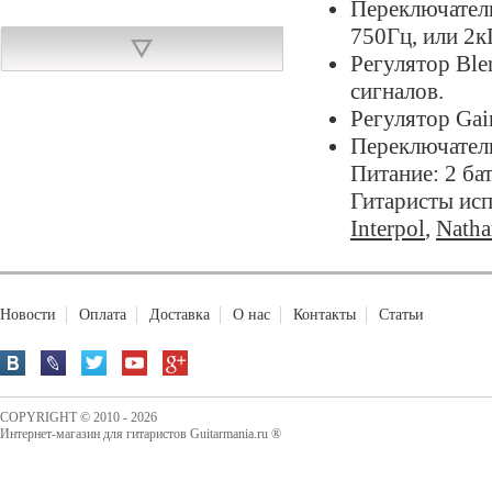
Переключатель
750Гц, или 2к
Регулятор Ble
BOSS OS-2
сигналов.
Регулятор Gai
Переключатель
Питание: 2 ба
Гитаристы ис
Interpol
,
Natha
Новости
Оплата
Доставка
О нас
Контакты
Статьи
3 598,00 руб.
Купить
COPYRIGHT © 2010 - 2026
KIT Overdrive 250
Интернет-магазин для гитаристов Guitarmania.ru ®