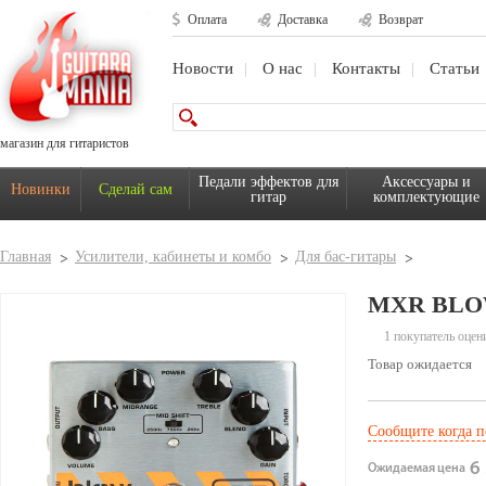
Оплата
Доставка
Возврат
Новости
О нас
Контакты
Статьи
магазин для гитаристов
Педали эффектов для
Аксессуары и
Новинки
Сделай сам
гитар
комплектующие
Главная
Усилители, кабинеты и комбо
Для бас-гитары
MXR BLO
1 покупатель оцен
Товар ожидается
Сообщите когда п
6 
Ожидаемая цена