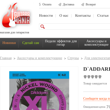
Оплата
Доставка
Возврат
Новости
О нас
Контакты
Статьи
магазин для гитаристов
Педали эффектов для
Аксессуары и
Новинки
Сделай сам
гитар
комплектующие
Главная
Аксессуары и комплектующие
Струны
Для электрогита
D`ADDARI
Товар ожидается
Сообщите когда п
70
Ожидаемая цена