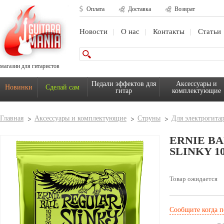
Оплата
Доставка
Возврат
Новости
О нас
Контакты
Статьи
магазин для гитаристов
Педали эффектов для
Аксессуары и
Новинки
Сделай сам
гитар
комплектующие
Главная
Аксессуары и комплектующие
Струны
Для электрогита
ERNIE BA
SLINKY 10
Товар ожидается
Сообщите когда п