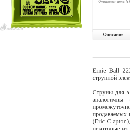
58
Ожидаемая цена
Описание
Ernie Ball 2
струнной элек
Струны для эл
аналогичны 
промежуточной
продаваемых к
(Eric Clapton
некоторые из