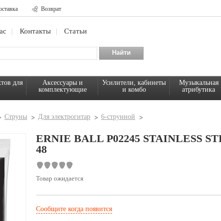
оставка
Возврат
ас
Контакты
Статьи
тов для
Аксессуары и
Усилители, кабинеты
Музыкальная
комплектующие
и комбо
атрибутика
Струны
Для электрогитар
6-струнной
ERNIE BALL P02245 STAINLESS S
48
Товар ожидается
Сообщите когда появится