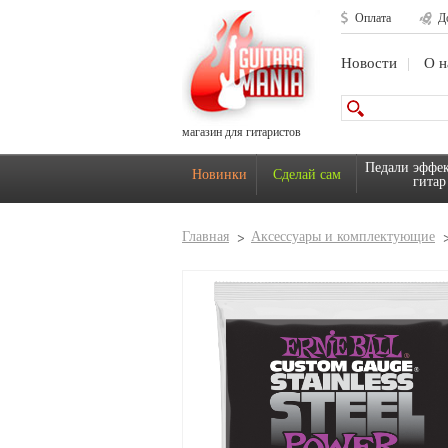
Оплата
Д
Новости
О н
магазин для гитаристов
Педали эффек
Новинки
Сделай сам
гитар
Главная
Аксессуары и комплектующие