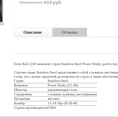
654 руб.
Ожидаемая цена
Описание
Отзывы
Ernie Ball 2245 комплект струн Stainless Steel Power Slinky для 6-ст
Струны серии Stainless Steel представляют собой стальную шестиг
стали, что служит гарантией долговечности струн, а также обеспечив
Серия
Stainless Steel
Комплект
Power Slinky (11-48)
Обмотка
нержавеющая сталь
Сердцевина
стальная, лужёная, шестигранная
Натяжение
жёсткое
Калибр
11-14-18p-28-38-48
Страна производитель
США