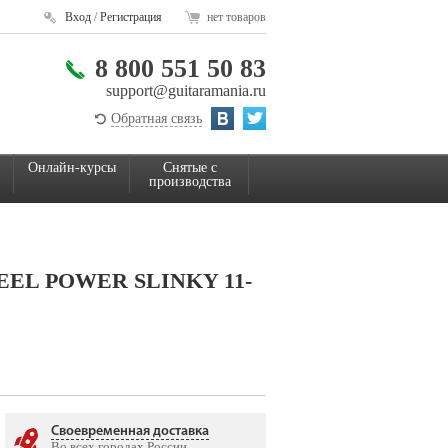
Вход
/
Регистрация
нет товаров
8 800 551 50 83
support@guitaramania.ru
Обратная связь
Онлайн-курсы
Снятые с
производства
TEEL POWER SLINKY 11-
Своевременная доставка
Во всех городах России