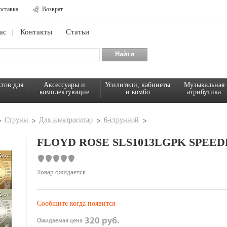
оставка
Возврат
ас
Контакты
Статьи
тов для
Аксессуары и
Усилители, кабинеты
Музыкальная
комплектующие
и комбо
атрибутика
Струны
Для электрогитар
6-струнной
FLOYD ROSE SLS1013LGPK SPEED
Товар ожидается
Сообщите когда появится
320 руб.
Ожидаемая цена