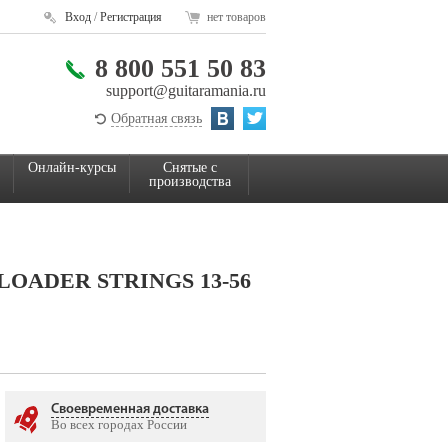
Вход
/
Регистрация
нет товаров
8 800 551 50 83
support@guitaramania.ru
Обратная связь
Онлайн-курсы
Снятые с
производства
LOADER STRINGS 13-56
Своевременная доставка
Во всех городах России