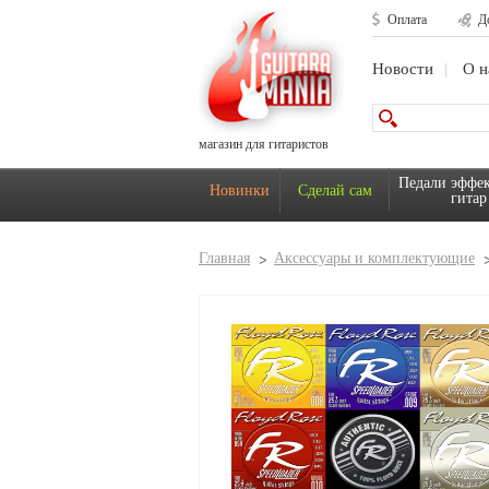
Оплата
Д
Новости
О н
магазин для гитаристов
Педали эффек
Новинки
Сделай сам
гитар
Главная
Аксессуары и комплектующие