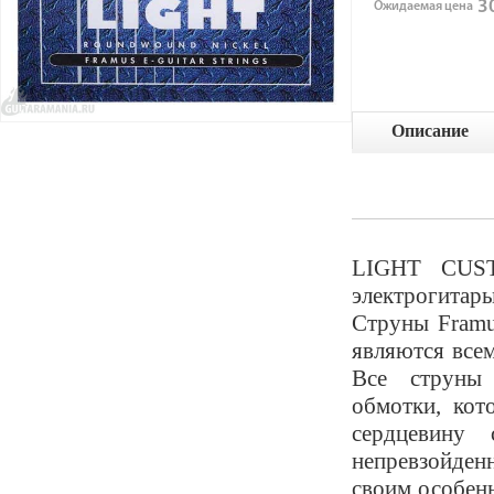
30
Ожидаемая цена
Описание
LIGHT CUST
электрогитары
Струны Framu
являются всем
Все струны 
обмотки, кот
сердцевину 
непревзойденн
своим особен