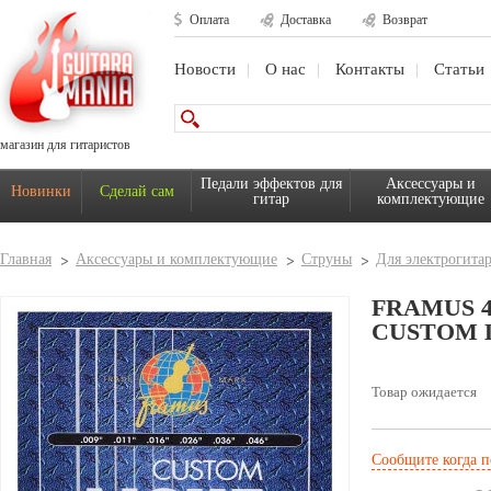
Оплата
Доставка
Возврат
Новости
О нас
Контакты
Статьи
магазин для гитаристов
Педали эффектов для
Аксессуары и
Новинки
Сделай сам
гитар
комплектующие
Главная
Аксессуары и комплектующие
Струны
Для электрогита
FRAMUS 
CUSTOM L
Товар ожидается
Сообщите когда п