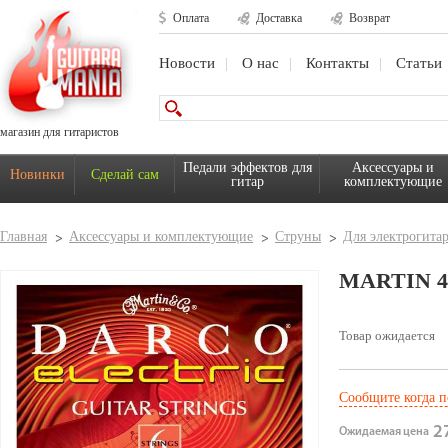
Оплата
Доставка
Возврат
Новости
О нас
Контакты
Статьи
магазин для гитаристов
Педали эффектов для
Аксессуары и
Новинки
Сделай сам
гитар
комплектующие
Главная
Аксессуары и комплектующие
Струны
Для электрогита
MARTIN 4
Товар ожидается
Сообщите когда п
27
Ожидаемая цена