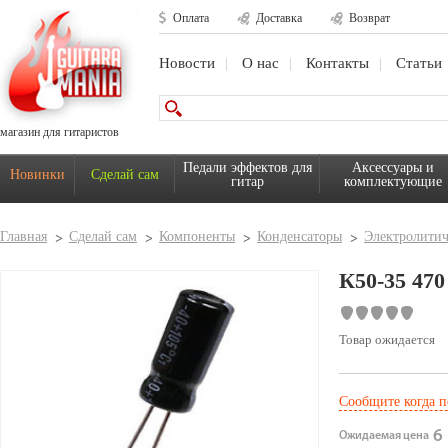
Оплата
Доставка
Возврат
Новости
О нас
Контакты
Статьи
магазин для гитаристов
Педали эффектов для
Аксессуары и
Новинки
Сделай сам
гитар
комплектующие
Главная
Сделай сам
Компоненты
Конденсаторы
Электролити
К50-35 4
Товар ожидается
Сообщите когда п
6 
Ожидаемая цена