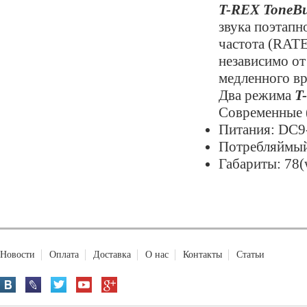
T-REX ToneBu
звука поэтапн
частота (RATE
независимо от
медленного вр
Два режима
T
Современные (
Питания: DC9
Потребляймый
Габариты: 78(
Новости
Оплата
Доставка
О нас
Контакты
Статьи