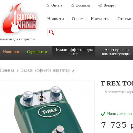
Оплата
Доставка
Возврат
Новости
О нас
Контакты
Статьи
магазин для гитаристов
Педали эффектов для
Аксессуары и
Новинки
Сделай сам
гитар
комплектующие
Главная
Педали эффектов для гитар
T-REX T
5 покупателей оце
Наличие гара
7 735 