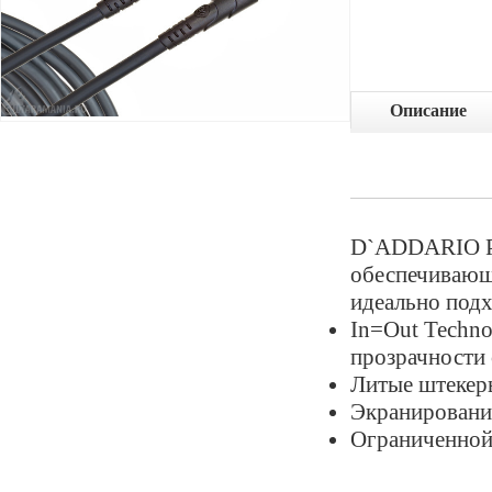
Описание
D`ADDARIO PW
обеспечивающи
идеально под
In=Out Techno
прозрачности
Литые штекер
Экранировани
Ограниченной