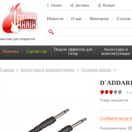
Оплата
Доставка
Возврат
Новости
О нас
Контакты
Статьи
магазин для гитаристов
Педали эффектов для
Аксессуары и
Новинки
Сделай сам
гитар
комплектующие
Главная
Аксессуары и комплектующие
Гитарные кабели
D`ADDARI
1 п
Товар ожидается
Сообщите когда п
39
Ожидаемая цена