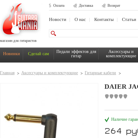
Оплата
Доставка
Возврат
Новости
О нас
Контакты
Статьи
магазин для гитаристов
Педали эффектов для
Аксессуары и
Новинки
Сделай сам
гитар
комплектующие
Главная
Аксессуары и комплектующие
Гитарные кабели
DAIER JAC
Наличие гара
264 ру