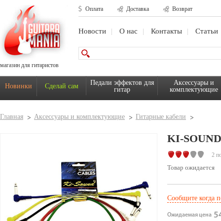
Оплата
Доставка
Возврат
Новости
О нас
Контакты
Статьи
магазин для гитаристов
Педали эффектов для
Аксессуары и
Новинки
Сделай сам
гитар
комплектующие
Главная
Аксессуары и комплектующие
Гитарные кабели
KI-SOUND
2 п
Товар ожидается
Сообщите когда п
54
Ожидаемая цена