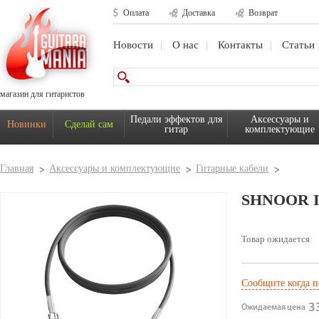
Оплата
Доставка
Возврат
Новости
О нас
Контакты
Статьи
магазин для гитаристов
Педали эффектов для
Аксессуары и
Новинки
Сделай сам
гитар
комплектующие
Главная
Аксессуары и комплектующие
Гитарные кабели
SHNOOR I
Товар ожидается
Сообщите когда п
33
Ожидаемая цена