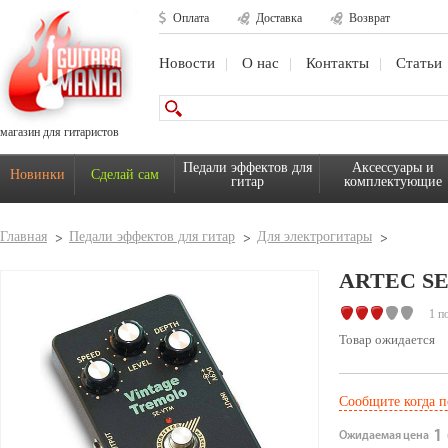
Оплата
Доставка
Возврат
Новости
О нас
Контакты
Статьи
магазин для гитаристов
Педали эффектов для
Аксессуары и
Новинки
Сделай сам
гитар
комплектующие
Главная
Педали эффектов для гитар
Для электрогитары
ARTEC S
1 п
Товар ожидается
Сообщите когда п
1 
Ожидаемая цена