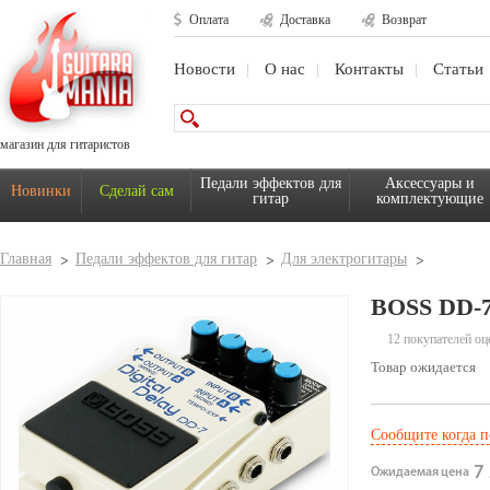
Оплата
Доставка
Возврат
Новости
О нас
Контакты
Статьи
магазин для гитаристов
Педали эффектов для
Аксессуары и
Новинки
Сделай сам
гитар
комплектующие
Главная
Педали эффектов для гитар
Для электрогитары
BOSS DD-
12 покупателей оц
Товар ожидается
Сообщите когда п
7 
Ожидаемая цена