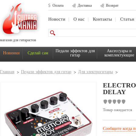
Оплата
Доставка
Возврат
Новости
О нас
Контакты
Статьи
магазин для гитаристов
Педали эффектов для
Аксессуары и
Новинки
Сделай сам
гитар
комплектующие
Главная
Педали эффектов для гитар
Для электрогитары
ELECTRO
DELAY
Товар ожидается
Сообщите когда п