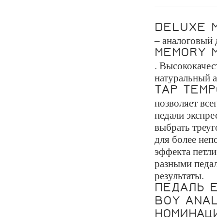
DELUXE 
– аналоговый 
MEMORY 
. Высококачес
натуральный а
TAP TEMP
позволяет все
педали экспре
выбрать треуг
для более неп
эффекта петли
разными педа
результаты.
ПЕДАЛЬ 
BOY ANA
НОМИНАЦИ