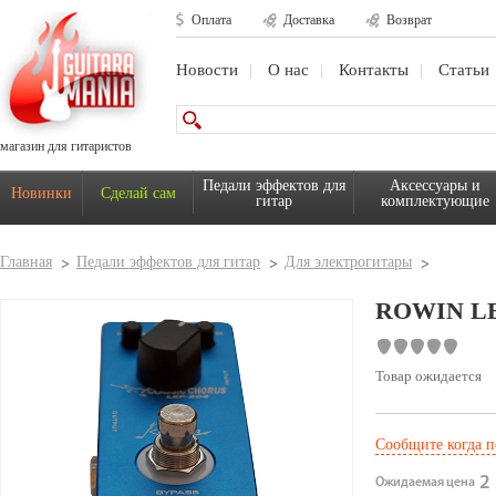
Оплата
Доставка
Возврат
Новости
О нас
Контакты
Статьи
магазин для гитаристов
Педали эффектов для
Аксессуары и
Новинки
Сделай сам
гитар
комплектующие
Главная
Педали эффектов для гитар
Для электрогитары
ROWIN LE
Товар ожидается
Сообщите когда п
2 
Ожидаемая цена