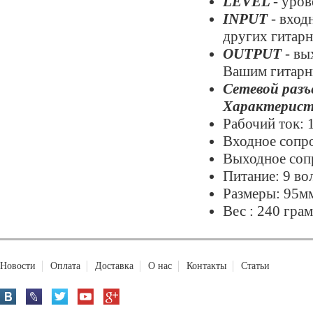
LEVEL
- уров
INPUT
- вход
других гитар
OUTPUT
- вы
Вашим гитарны
Сетевой раз
Характерист
Рабочий ток: 
Входное сопр
Выходное соп
Питание: 9 во
Размеры: 95мм
Вес : 240 гра
Новости
Оплата
Доставка
О нас
Контакты
Статьи