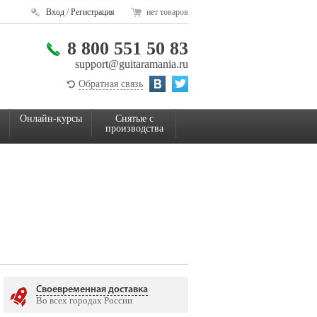
Вход
/
Регистрация
нет товаров
8 800 551 50 83
support@guitaramania.ru
Обратная связь
Онлайн-курсы
Снятые с
производства
Своевременная доставка
Во всех городах России