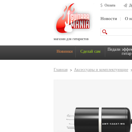
Оплата
Д
Новости
О н
магазин для гитаристов
Педали эффек
Новинки
Сделай сам
гитар
Главная
Аксессуары и комплектующие