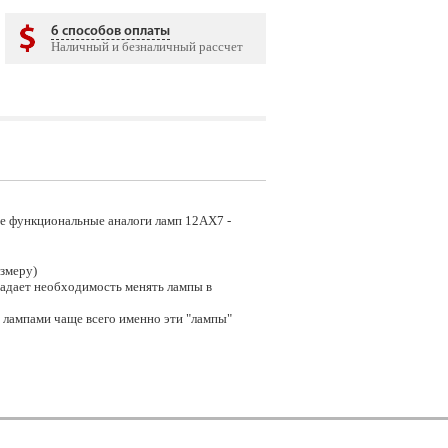
6 способов оплаты
Наличный и безналичный рассчет
ые функциональные аналоги ламп 12АХ7 -
змеру)
падает необходимость менять лампы в
и лампами чаще всего именно эти "лампы"