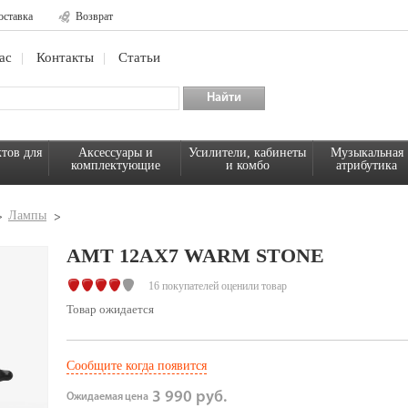
оставка
Возврат
ас
Контакты
Статьи
тов для
Аксессуары и
Усилители, кабинеты
Музыкальная
комплектующие
и комбо
атрибутика
Лампы
AMT 12AX7 WARM STONE
16 покупателей оценили товар
Товар ожидается
Сообщите когда появится
3 990 руб.
Ожидаемая цена