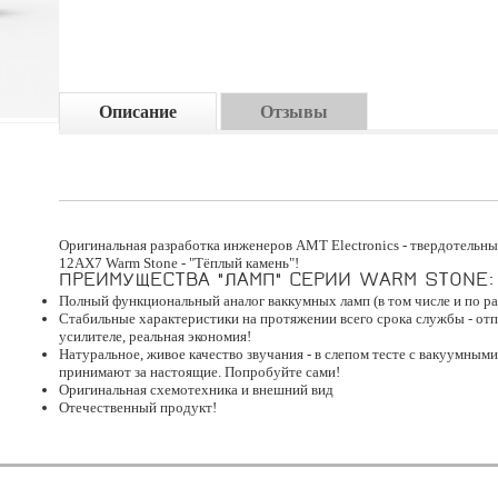
Описание
Отзывы
Оригинальная разработка инженеров АМТ Electronics - твердотельн
12AX7 Warm Stone - "Тёплый камень"!
ПРЕИМУЩЕСТВА "ЛАМП" СЕРИИ WARM STONE:
Полный функциональный аналог ваккумных ламп (в том числе и по ра
Стабильные характеристики на протяжении всего срока службы - от
усилителе, реальная экономия!
Натуральное, живое качество звучания - в слепом тесте с вакуумным
принимают за настоящие. Попробуйте сами!
Оригинальная схемотехника и внешний вид
Отечественный продукт!