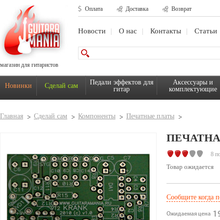
Оплата
Доставка
Возврат
Новости
О нас
Контакты
Статьи
магазин для гитаристов
Педали эффектов для
Аксессуары и
Новинки
Сделай сам
гитар
комплектующие
Главная
Сделай сам
Компоненты
Печатные платы
ПЕЧАТНА
8 п
Товар ожидается
Сообщите когда п
19
Ожидаемая цена