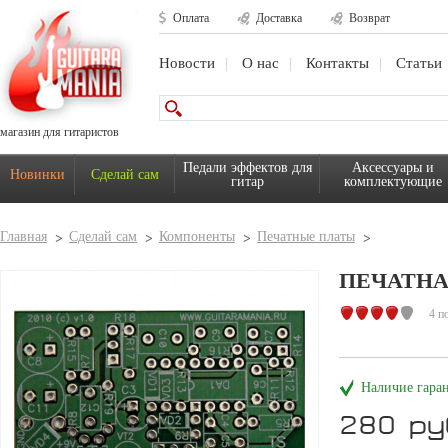
Оплата
Доставка
Возврат
Новости
О нас
Контакты
Статьи
магазин для гитаристов
Педали эффектов для
Аксессуары и
Новинки
Сделай сам
гитар
комплектующие
Главная
Сделай сам
Компоненты
Печатные платы
ПЕЧАТНА
4 п
Наличие гара
280 ру