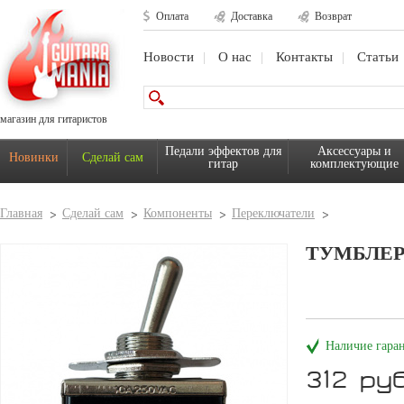
Оплата
Доставка
Возврат
Новости
О нас
Контакты
Статьи
магазин для гитаристов
Педали эффектов для
Аксессуары и
Новинки
Сделай сам
гитар
комплектующие
Главная
Сделай сам
Компоненты
Переключатели
ТУМБЛЕР 
Наличие гара
312 руб