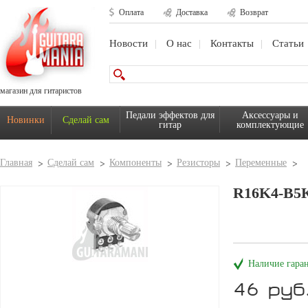
Оплата
Доставка
Возврат
Новости
О нас
Контакты
Статьи
магазин для гитаристов
Педали эффектов для
Аксессуары и
Новинки
Сделай сам
гитар
комплектующие
Главная
Сделай сам
Компоненты
Резисторы
Переменные
R16K4-B5
Наличие гара
46 руб