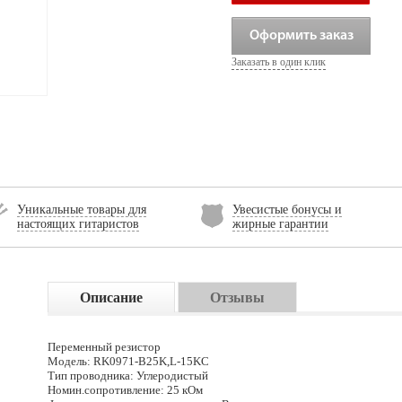
Оформить заказ
Заказать в один клик
Уникальные товары для
Увесистые бонусы и
настоящих гитаристов
жирные гарантии
Описание
Отзывы
Переменный резистор
Модель: RK0971-B25K,L-15KC
Тип проводника: Углеродистый
Номин.сопротивление: 25 кОм