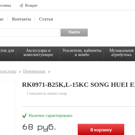
оставка
Возврат
ас
Контакты
Статьи
тов для
Аксессуары и
Усилители, кабинеты
Музыкальная
комплектующие
и комбо
атрибутика
езисторы
Переменные
RK0971-B25K,L-15KC SONG HUEI 
1 покупатель оценил товар
Наличие гарантировано
68 руб.
В корзину