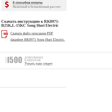
6 способов оплаты
Наличный и безналичный рассчет
Скачать инструкцию к RK0971-
B25K,L-15KC Song Huei Electric
Скачать файл описания PDF
datasheet RK0971 Song Huei Electric.
ДОВОЛЬНЫХ
КЛИЕНТОВ
Узнать наш секрет