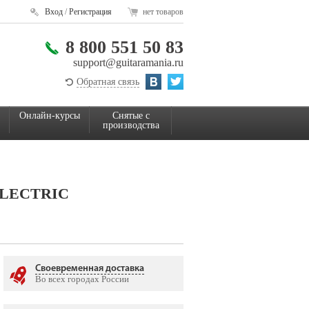
Вход
/
Регистрация
нет товаров
8 800 551 50 83
support@guitaramania.ru
Обратная связь
Онлайн-курсы
Снятые с
производства
ELECTRIC
Своевременная доставка
Во всех городах России