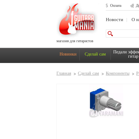
Оплата
Д
Новости
О н
магазин для гитаристов
Педали эффек
Новинки
Сделай сам
гитар
Главная
Сделай сам
Компоненты
Р