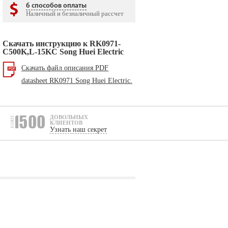
6 способов оплаты
Наличный и безналичный рассчет
Скачать инструкцию к RK0971-
C500K,L-15KC Song Huei Electric
Скачать файл описания PDF
datasheet RK0971 Song Huei Electric.
ДОВОЛЬНЫХ
КЛИЕНТОВ
Узнать наш секрет