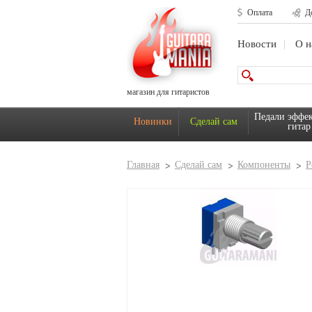
Оплата
Д
Новости
О н
магазин для гитаристов
Педали эффек
Новинки
Сделай сам
гитар
Главная
Сделай сам
Компоненты
Р