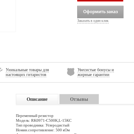
Оформить заказ
Заказать в один клик
Уникальные товары для
Увесистые бонусы и
настоящих гитаристов
жирные гарантии
Описание
Отзывы
Переменный резистор
Модель: RK0971-C500K,L-15KC
Тип проводника: Углеродистый
Номин.сопротивление: 500 кОм