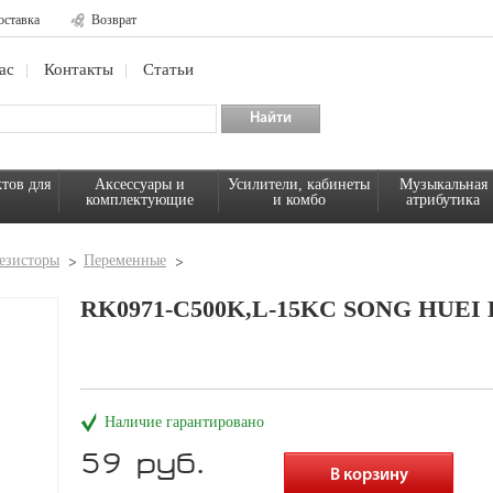
оставка
Возврат
ас
Контакты
Статьи
тов для
Аксессуары и
Усилители, кабинеты
Музыкальная
комплектующие
и комбо
атрибутика
езисторы
Переменные
RK0971-C500K,L-15KC SONG HUEI
Наличие гарантировано
59 руб.
В корзину