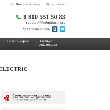
Вход
/
Регистрация
нет товаров
8 800 551 50 83
support@guitaramania.ru
Обратная связь
Онлайн-курсы
Снятые с
производства
 ELECTRIC
Своевременная доставка
Во всех городах России