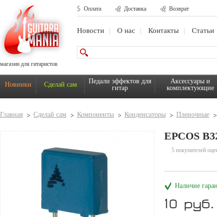
Оплата
Доставка
Возврат
Новости
О нас
Контакты
Статьи
магазин для гитаристов
Педали эффектов для
Аксессуары и
Новинки
Сделай сам
гитар
комплектующие
Главная
Сделай сам
Компоненты
Конденсаторы
Пленочные
EPCOS B3
5 покупателей оце
Наличие гара
10 руб.