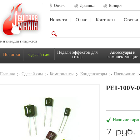
Оплата
Доставка
Возврат
Новости
О нас
Контакты
Статьи
магазин для гитаристов
Педали эффектов для
Аксессуары и
Новинки
Сделай сам
гитар
комплектующие
Главная
Сделай сам
Компоненты
Конденсаторы
Пленочные
PEI-100V
Наличие гара
7 руб.