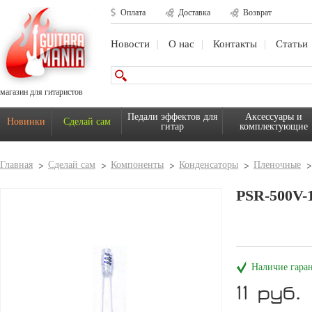
Оплата
Доставка
Возврат
Новости
О нас
Контакты
Статьи
магазин для гитаристов
Педали эффектов для
Аксессуары и
Новинки
Сделай сам
гитар
комплектующие
Главная
Сделай сам
Компоненты
Конденсаторы
Пленочные
PSR-500V
Наличие гара
11 руб.