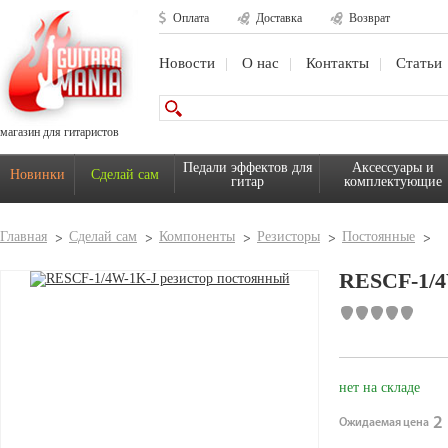
Оплата
Доставка
Возврат
Новости
О нас
Контакты
Статьи
магазин для гитаристов
Педали эффектов для
Аксессуары и
Новинки
Сделай сам
гитар
комплектующие
Главная
Сделай сам
Компоненты
Резисторы
Постоянные
RESCF-1
нет на складе
2 
Ожидаемая цена