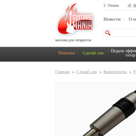
Оплата
Д
Новости
О н
магазин для гитаристов
Педали эффек
Новинки
Сделай сам
гитар
Главная
Сделай сам
Компоненты
Р