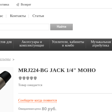
оставка
Возврат
ас
Контакты
Статьи
тов для
Аксессуары и
Усилители, кабинеты
Музыкальная
комплектующие
и комбо
атрибутика
азъемы
MRJ224-BG JACK 1/4" МОНО
Товар ожидается
Сообщите когда появится
80 руб.
Ожидаемая цена