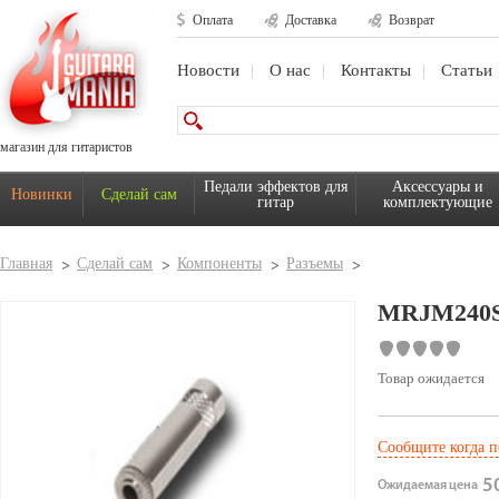
Оплата
Доставка
Возврат
Новости
О нас
Контакты
Статьи
магазин для гитаристов
Педали эффектов для
Аксессуары и
Новинки
Сделай сам
гитар
комплектующие
Главная
Сделай сам
Компоненты
Разъемы
MRJM240S
Товар ожидается
Сообщите когда п
50
Ожидаемая цена