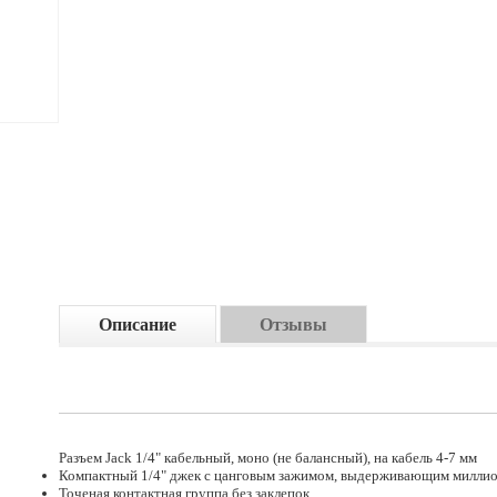
Описание
Отзывы
Разъем Jack 1/4" кабельный, моно (не балансный), на кабель 4-7 мм
Компактный 1/4" джек с цанговым зажимом, выдерживающим миллио
Точеная контактная группа без заклепок.