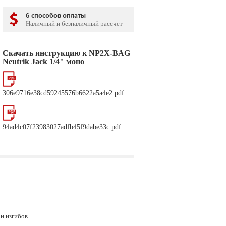
6 способов оплаты
Наличный и безналичный рассчет
Скачать инструкцию к NP2X-BAG
Neutrik Jack 1/4" моно
306e9716e38cd59245576b6622a5a4e2.pdf
94ad4c07f23983027adfb45f9dabe33c.pdf
н изгибов.