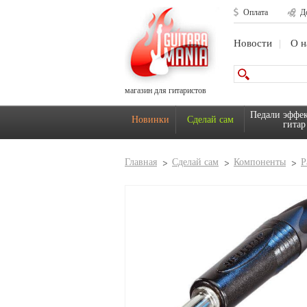
Оплата
Д
Новости
О н
магазин для гитаристов
Педали эффек
Новинки
Сделай сам
гитар
Главная
Сделай сам
Компоненты
Р