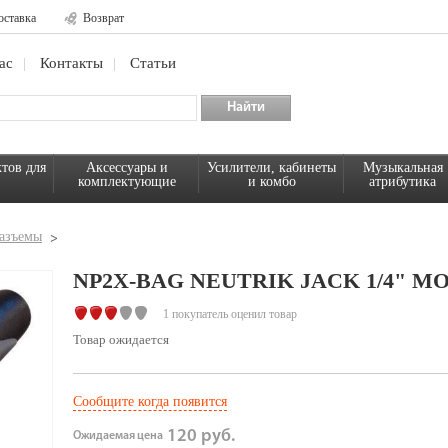
оставка
Возврат
ас
Контакты
Статьи
тов для
Аксессуары и
Усилители, кабинеты
Музыкальная
комплектующие
и комбо
атрибутика
азъемы
NP2X-BAG NEUTRIK JACK 1/4" М
1 покупатель оценил товар
Товар ожидается
Сообщите когда появится
120 руб.
Ожидаемая цена