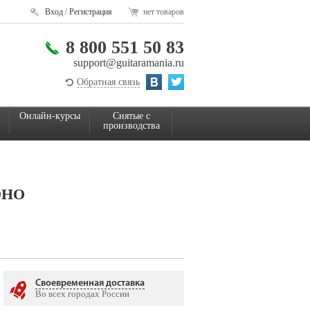
Вход
/
Регистрация
нет товаров
8 800 551 50 83
support@guitaramania.ru
Обратная связь
Онлайн-курсы
Снятые с
производства
ОНО
Своевременная доставка
Во всех городах России