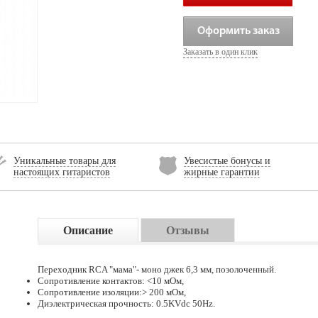
Оформить заказ
Заказать в один клик
Уникальные товары для
Увесистые бонусы и
настоящих гитаристов
жирные гарантии
Описание
Отзывы
Переходник RCA "мама"- моно джек 6,3 мм, позолоченный.
Сопротивление контактов: <10 мОм,
Сопротивление изоляции:> 200 мОм,
Диэлектрическая прочность: 0.5KVdc 50Hz.