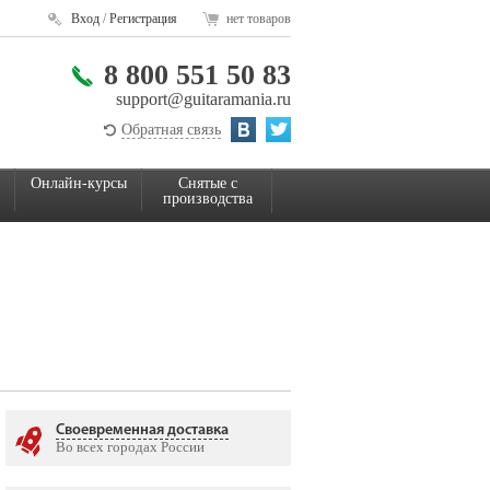
Вход
/
Регистрация
нет товаров
8 800 551 50 83
support@guitaramania.ru
Обратная связь
Онлайн-курсы
Снятые с
производства
Своевременная доставка
Во всех городах России