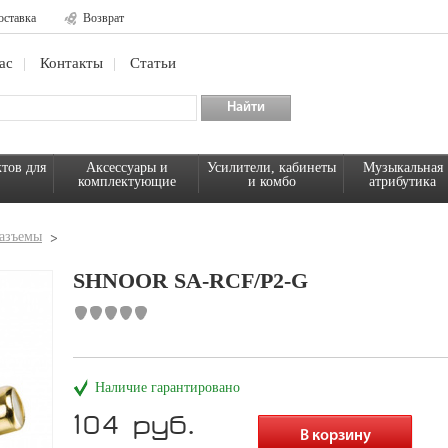
оставка
Возврат
ас
Контакты
Статьи
тов для
Аксессуары и
Усилители, кабинеты
Музыкальная
комплектующие
и комбо
атрибутика
азъемы
SHNOOR SA-RCF/P2-G
Наличие гарантировано
104 руб.
В корзину