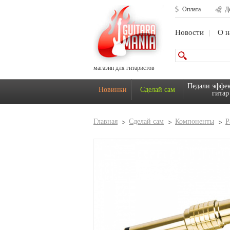
Оплата
Д
Новости
О н
магазин для гитаристов
Педали эффек
Новинки
Сделай сам
гитар
Главная
Сделай сам
Компоненты
Р