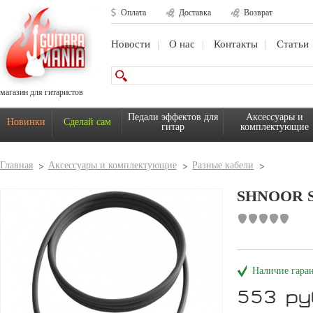
Оплата
Доставка
Возврат
Новости
О нас
Контакты
Статьи
магазин для гитаристов
Педали эффектов для
Аксессуары и
Новинки
Сделай сам
гитар
комплектующие
Главная
Аксессуары и комплектующие
Разные кабели
SHNOOR S
Наличие гара
553 ру