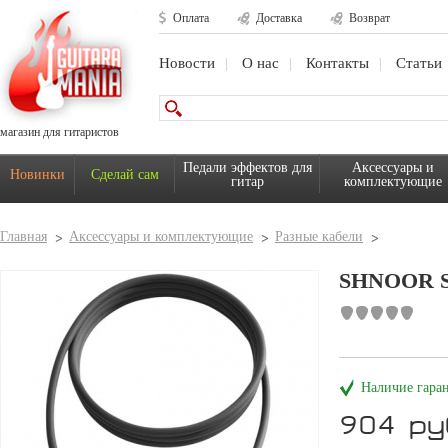
Оплата
Доставка
Возврат
Новости
О нас
Контакты
Статьи
магазин для гитаристов
Педали эффектов для
Аксессуары и
Новинки
Сделай сам
гитар
комплектующие
Главная
Аксессуары и комплектующие
Разные кабели
SHNOOR S
Наличие гара
904 ру