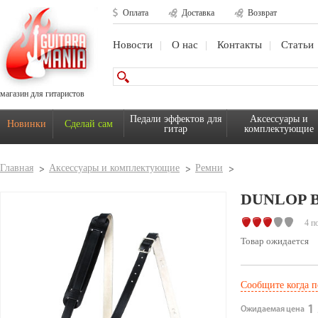
Оплата
Доставка
Возврат
Новости
О нас
Контакты
Статьи
магазин для гитаристов
Педали эффектов для
Аксессуары и
Новинки
Сделай сам
гитар
комплектующие
Главная
Аксессуары и комплектующие
Ремни
DUNLOP B
4 п
Товар ожидается
Сообщите когда п
1 
Ожидаемая цена