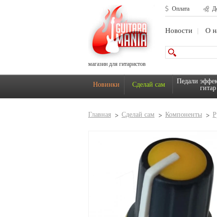
Оплата
Д
Новости
О н
магазин для гитаристов
Педали эффек
Новинки
Сделай сам
гитар
Главная
Сделай сам
Компоненты
Р