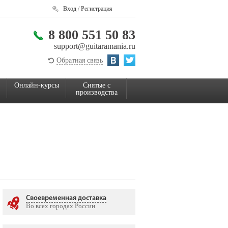
Вход
/
Регистрация
8 800 551 50 83
support@guitaramania.ru
Обратная связь
Онлайн-курсы
Снятые с
производства
Своевременная доставка
Во всех городах России