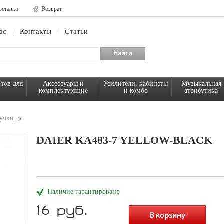
оставка
Возврат
ас
Контакты
Статьи
тов для
Аксессуары и
Усилители, кабинеты
Музыкальная
комплектующие
и комбо
атрибутика
учки
DAIER KA483-7 YELLOW-BLACK
Наличие гарантировано
16 руб.
В корзину