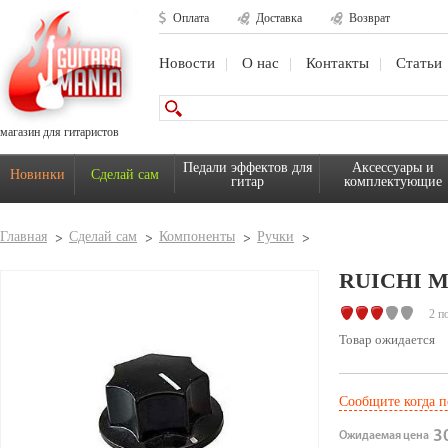
Оплата
Доставка
Возврат
Новости
О нас
Контакты
Статьи
магазин для гитаристов
Педали эффектов для
Аксессуары и
Новинки
Сделай сам
гитар
комплектующие
Главная
Сделай сам
Компоненты
Ручки
RUICHI 
2 п
Товар ожидается
Сообщите когда п
30
Ожидаемая цена