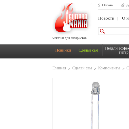
Оплата
Д
Новости
О н
магазин для гитаристов
Педали эффек
Новинки
Сделай сам
гитар
Главная
Сделай сам
Компоненты
С