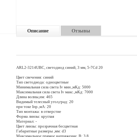
Описание
Отзывы
ARL2-3214UBС, светодиод синий, 3 мм, 5-7Cd 20
Цвет свечения: синий
Тип светодиода: одноцветные
Минимальная сила света Iv мин.,мКд: 5000
Максимальная сила света Iv макс.,мКд: 7000
Длина волны,нм: 465
Видимый телесный угол,град: 20
при токе Iпр.,мА: 20
Тип монтажа: в отверстие
Форма линзы: круглая
Материал: -
Цвет линзы: прозрачная бесцветная
Габаритные размеры ,мм: d3
Максимальное прямое напряжение ,В: 3.8