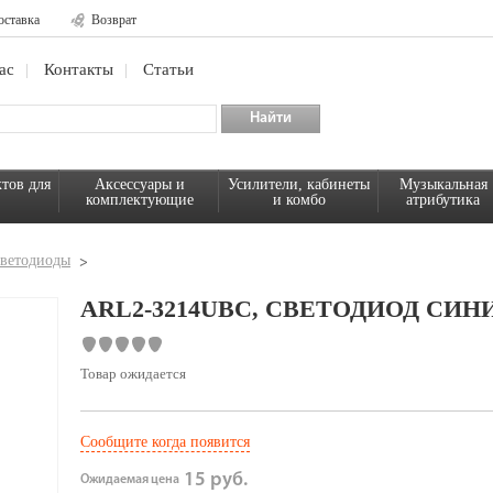
оставка
Возврат
ас
Контакты
Статьи
тов для
Аксессуары и
Усилители, кабинеты
Музыкальная
комплектующие
и комбо
атрибутика
ветодиоды
ARL2-3214UBС, СВЕТОДИОД СИН
Товар ожидается
Сообщите когда появится
15 руб.
Ожидаемая цена