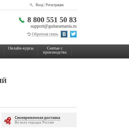
Вход
/
Регистрация
8 800 551 50 83
support@guitaramania.ru
Обратная связь
Онлайн-курсы
Снятые с
производства
ИЙ
Своевременная доставка
Во всех городах России