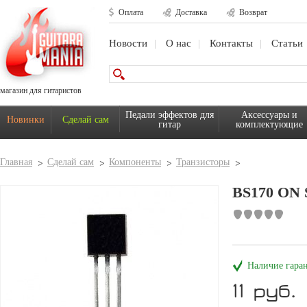
Оплата
Доставка
Возврат
Новости
О нас
Контакты
Статьи
магазин для гитаристов
Педали эффектов для
Аксессуары и
Новинки
Сделай сам
гитар
комплектующие
Главная
Сделай сам
Компоненты
Транзисторы
BS170 O
Наличие гара
11 руб.