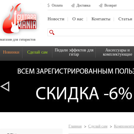
Оплата
Доставка
Возврат
Новости
О нас
Контакты
Статьи
магазин для гитаристов
Педали эффектов для
Аксессуары и
Новинки
Сделай сам
гитар
комплектующие
Главная
Сделай сам
Компонент