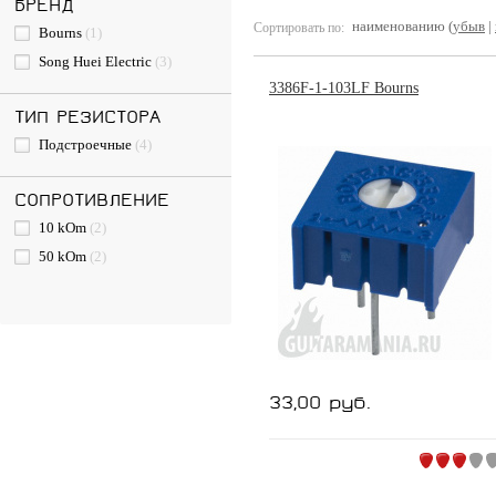
БРЕНД
наименованию (
убыв
|
Сортировать по:
Bourns
(1)
Song Huei Electric
(3)
3386F-1-103LF Bourns
ТИП РЕЗИСТОРА
Подстроечные
(4)
CОПРОТИВЛЕНИЕ
10 kOm
(2)
50 kOm
(2)
33,00 руб.