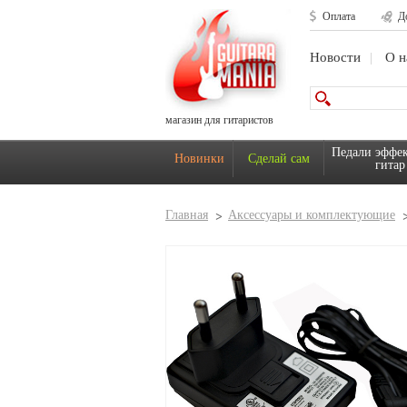
Оплата
Д
Новости
О н
магазин для гитаристов
Педали эффек
Новинки
Сделай сам
гитар
Главная
Аксессуары и комплектующие