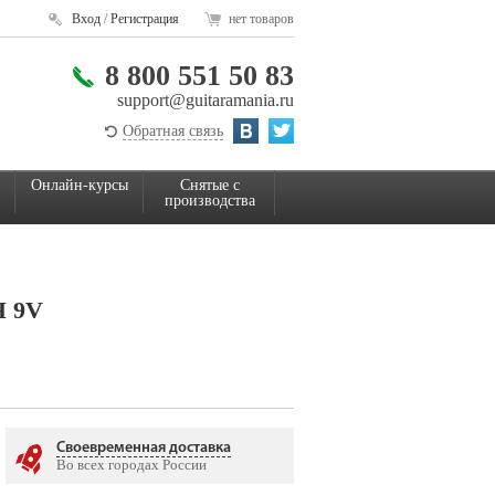
Вход
/
Регистрация
нет товаров
8 800 551 50 83
support@guitaramania.ru
Обратная связь
Онлайн-курсы
Снятые с
производства
 9V
Своевременная доставка
Во всех городах России