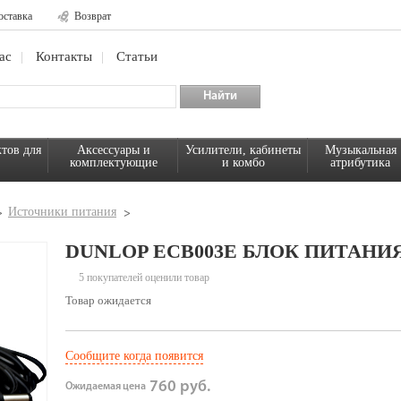
оставка
Возврат
ас
Контакты
Статьи
тов для
Аксессуары и
Усилители, кабинеты
Музыкальная
комплектующие
и комбо
атрибутика
Источники питания
DUNLOP ECB003E БЛОК ПИТАНИЯ
5 покупателей оценили товар
Товар ожидается
Сообщите когда появится
760 руб.
Ожидаемая цена