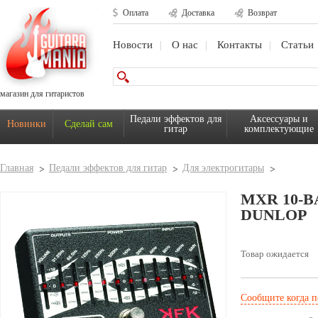
Оплата
Доставка
Возврат
Новости
О нас
Контакты
Статьи
магазин для гитаристов
Педали эффектов для
Аксессуары и
Новинки
Сделай сам
гитар
комплектующие
Главная
Педали эффектов для гитар
Для электрогитары
MXR 10-B
DUNLOP
Товар ожидается
Сообщите когда п