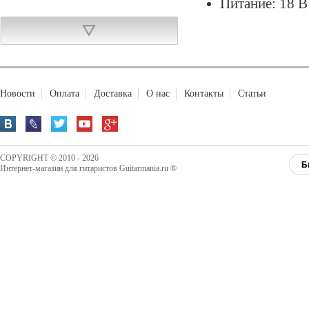
Питание: 18 В 
EgoSonoro Zero Noise Road блок питания
Новости
Оплата
Доставка
О нас
Контакты
Статьи
COPYRIGHT © 2010 - 2026
Б
Интернет-магазин для гитаристов Guitarmania.ru ®
11 960,00 руб.
Купить
Dunlop RWN0738 Rev. Willy's Lottery Billy
Gibbons Extra Light 7-38